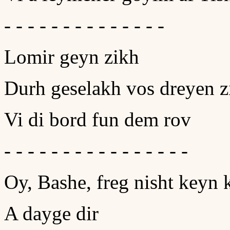
- - - - - - - - - - - - - -
Lomir geyn zikh
Durh geselakh vos dreyen z
Vi di bord fun dem rov
- - - - - - - - - - - - - - - -
Oy, Bashe, freg nisht keyn 
A dayge dir