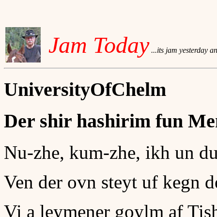
Jam Today
...its jam yesterday a
UniversityOfChelm
Der shir hashirim fun M
Nu-zhe, kum-zhe, ikh un du
Ven der ovn steyt uf kegn 
Vi a leymener goylm af Tis