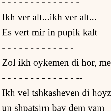
- - - - - - - - - - - - - -
Ikh ver alt...ikh ver alt...
Es vert mir in pupik kalt
- - - - - - - - - - - - -
Zol ikh oykemen di hor, me
- - - - - - - - - - - - - --
Ikh vel tshkasheven di hoy
un shpatsirn bay dem yam