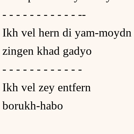
- - - - - - - - - - - --
Ikh vel hern di yam-moydn
zingen khad gadyo
- - - - - - - - - - - -
Ikh vel zey entfern
borukh-habo